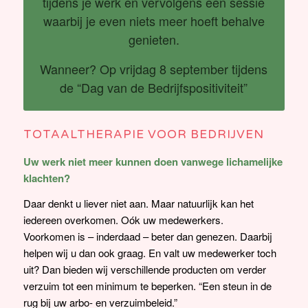
tijdens je werk en vervolgens een sessie
waarbij je even niets meer hoeft behalve
genieten.
Wanneer? Op vrijdag 8 september tijdens
de “Dag van de Bedrijfspositiviteit”
TOTAALTHERAPIE VOOR BEDRIJVEN
Uw werk niet meer kunnen doen vanwege lichamelijke
klachten?
Daar denkt u liever niet aan. Maar natuurlijk kan het
iedereen overkomen. Oók uw medewerkers.
Voorkomen is – inderdaad – beter dan genezen. Daarbij
helpen wij u dan ook graag. En valt uw medewerker toch
uit? Dan bieden wij verschillende producten om verder
verzuim tot een minimum te beperken. “Een steun in de
rug bij uw arbo- en verzuimbeleid.”