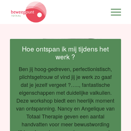
Hoe ontspan ik mij tijdens het
werk ?
Ben jij hoog-gedreven, perfectionistisch,
plichtsgetrouw of vind jij je werk zo gaaf
dat je jezelf vergeet ?….., fantastische
eigenschappen met duidelijke valkuilen.
Deze workshop biedt een heerlijk moment
van ontspanning. Nancy en Angelique van
Totaal Therapie geven een aantal
handvatten voor meer bewustwording